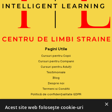
Pagini Utile
Cursuri pentru Copii
Cursuri pentru Companii
Cursuri pentru Adulți
Testimoniale
Blog
Despre noi
Termeni si Conditii
Politică de confidențialitate GDPR
Politica Cookies
×
Contact
Acest site web folosește cookie-uri