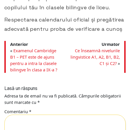
copilului tău în clasele bilingve de liceu.
Respectarea calendarului oficial și pregătirea
adecvată pentru proba de verificare a cunoș
Anterior
Urmator
«
Examenul Cambridge
Ce înseamnă nivelurile
B1 – PET este de ajuns
lingvistice A1, A2, B1, B2,
pentru a intra la clasele
C1 și C2?
»
bilingve în clasa a IX-a ?
Lasă un răspuns
Adresa ta de email nu va fi publicată.
Câmpurile obligatorii
sunt marcate cu
*
Comentariu
*