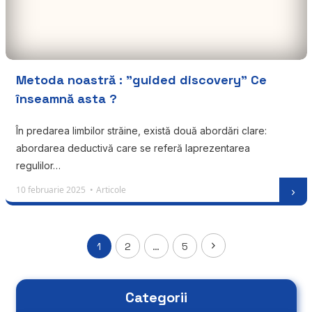
Metoda noastră : ”guided discovery” Ce
înseamnă asta ?
În predarea limbilor străine, există două abordări clare:
abordarea deductivă care se referă laprezentarea
regulilor…
10 februarie 2025 •
Articole
1
2
…
5
Categorii