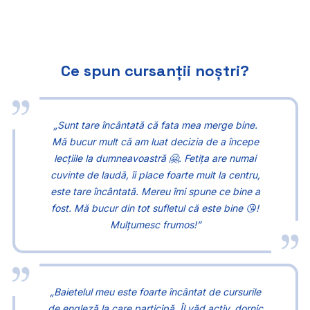
Ce spun cursanții noștri?
„Sunt tare încântată că fata mea merge bine.
Mă bucur mult că am luat decizia de a începe
lecțiile la dumneavoastră 🤗. Fetița are numai
cuvinte de laudă, îi place foarte mult la centru,
este tare încântată. Mereu îmi spune ce bine a
fost. Mă bucur din tot sufletul că este bine 😘!
Mulțumesc frumos!”
„Baietelul meu este foarte încântat de cursurile
de engleză la care participă. Îl văd activ, dornic