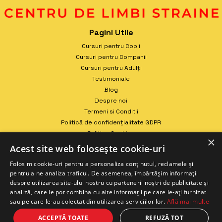
Pagini Utile
Cursuri pentru Copii
Cursuri pentru Companii
Cursuri pentru Adulți
Testimoniale
Blog
Despre noi
Termeni si Conditii
Politică de confidențialitate GDPR
Politica Cookies
×
Contact
Acest site web folosește cookie-uri
Folosim cookie-uri pentru a personaliza conținutul, reclamele și
pentru a ne analiza traficul. De asemenea, împărtășim informații
despre utilizarea site-ului nostru cu partenerii noștri de publicitate și
analiză, care le pot combina cu alte informații pe care le-ați furnizat
sau pe care le-au colectat din utilizarea serviciilor lor.
Află mai multe
ACCEPTĂ TOATE
REFUZĂ TOT