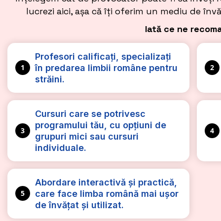
lucrezi aici, așa că îți oferim un mediu de înv
Iată ce ne recom
Profesori calificați, specializați
în predarea limbii române pentru
1
2
străini.
Cursuri care se potrivesc
programului tău, cu opțiuni de
3
4
grupuri mici sau cursuri
individuale.
Abordare interactivă și practică,
care face limba română mai ușor
5
de învățat și utilizat.