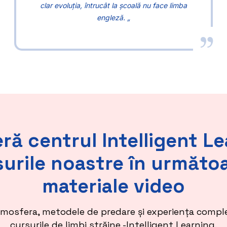
clar evoluția, întrucât la școală nu face limba
engleză. „
ă centrul Intelligent Le
urile noastre în următo
materiale video
mosfera, metodele de predare și experiența comple
cursurile de limbi străine -Intelligent Learning.