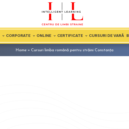
CORPORATE
ONLINE
CERTIFICATE
CURSURI DE VARĂ
Home
»
Cursuri limba română pentru străini Constanța