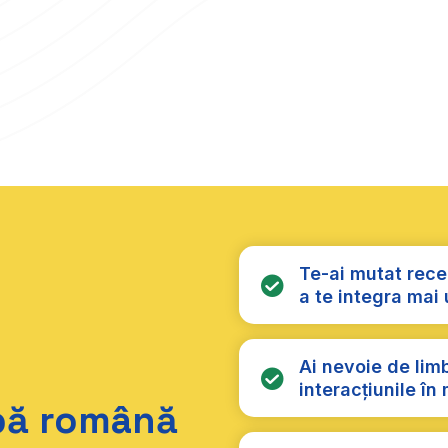
Te-ai mutat recen
a te integra mai u
Ai nevoie de lim
interacțiunile în
mbă română