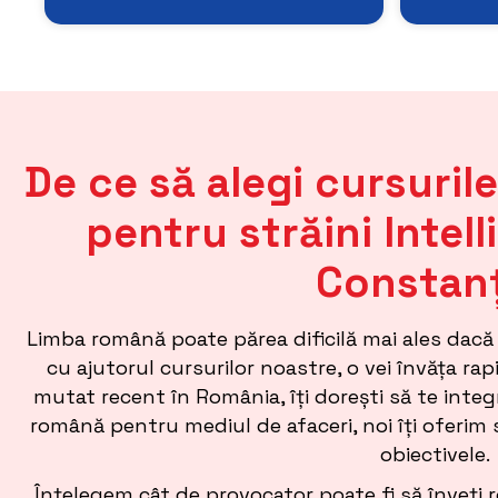
De ce să alegi cursuril
pentru străini Intel
Constan
Limba română poate părea dificilă mai ales dacă 
cu ajutorul cursurilor noastre, o vei învăța rapi
mutat recent în România, îți dorești să te integ
română pentru mediul de afaceri, noi îți oferim
obiectivele.
Înțelegem cât de provocator poate fi să înveți