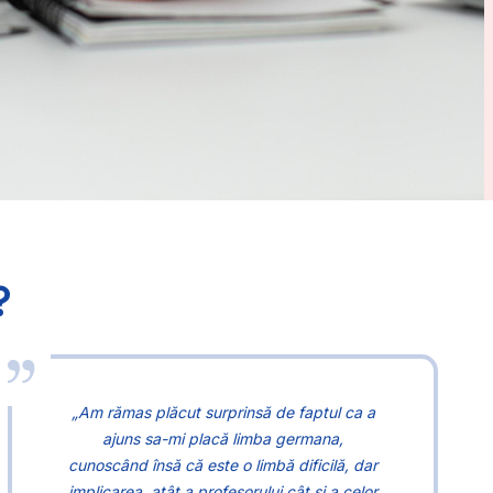
?
„Am rămas plăcut surprinsă de faptul ca a
ajuns sa-mi placă limba germana,
cunoscând însă că este o limbă dificilă, dar
implicarea, atât a profesorului cât și a celor