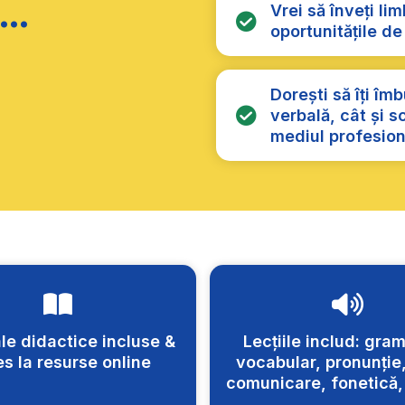
..
Vrei să înveți li
oportunitățile d
Dorești să îți îm
verbală, cât și s
mediul profesion
le didactice incluse &
Lecțiile includ: gram
s la resurse online
vocabular, pronunție, 
comunicare, fonetică,