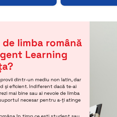
e de limba română
ligent Learning
ța?
provii dintr-un mediu non latin, dar
d și eficient. Indiferent dacă te-ai
rezi mai bine sau ai nevoie de limba
 suportul necesar pentru a-ți atinge
 româna în timp ce ești student sau