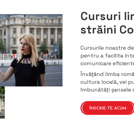
Cursuri l
străini C
Cursurile noastre d
pentru a facilita int
comunicare eficient
Învățând limba român
cultura locală, vei p
îmbunătăți șansele d
ÎNSCRIE-TE ACUM